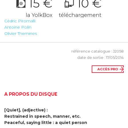
15 €
10 €
la YolkBox
téléchargement
Cédric Piromalli
Antoine Polin
Olivier Themines
référence catalogue : J2058
date de sortie : 17/05/2014
ACCÈS PRO
A PROPOS DU DISQUE
[Quiet], (adjective) :
Restrained in speech, manner, etc.
Peaceful, saying little : a quiet person