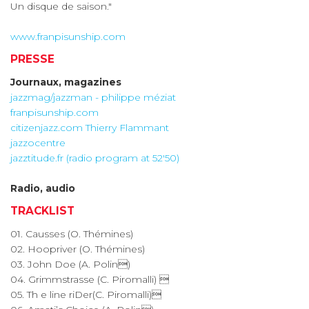
Un disque de saison."
www.franpisunship.com
PRESSE
Journaux, magazines
jazzmag/jazzman - philippe méziat
franpisunship.com
citizenjazz.com Thierry Flammant
jazzocentre
jazztitude.fr (radio program at 52'50)
Radio, audio
TRACKLIST
01. Causses (O. Thémines)
02. Hoopriver (O. Thémines)
03. John Doe (A. Polin)
04. Grimmstrasse (C. Piromalli) 
05. Th e line riDer(C. Piromalli)