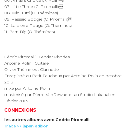
06. Amati’s Choice (A. Polin)
07. Little Three (C. Piromalli)
08. Mini Tutti (O. Thémines)
09. Passaic Boogie (C. Piromalli)
10. La pierre Rouge (O. Thémines)
11. Barn Big (O. Thémines)
Cédric Piromalli : Fender Rhodes
Antoine Polin : Guitare
Olivier Thémines : Clarinette
Enregistré au Petit Faucheux par Antoine Polin en octobre
2013
mixé par Antoine Polin
masterisé par Pierre VanDewaeter au Studio Lakanal en
Février 2013
CONNEXIONS
les autres albums avec
Cédric Piromalli
Triade >> japan edition