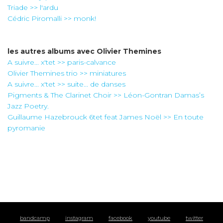
Triade >> l'ardu
Cédric Piromalli >> monk!
les autres albums avec
Olivier Themines
A suivre... x'tet >> paris-calvance
Olivier Themines trio >> miniatures
A suivre... x'tet >> suite... de danses
Pigments & The Clarinet Choir >> Léon-Gontran Damas’s
Jazz Poetry.
Guillaume Hazebrouck 6tet feat James Noël >> En toute
pyromanie
bandcamp
instagram
facebook
youtube
twitter