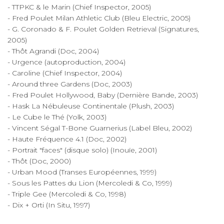
- TTPKC & le Marin (Chief Inspector, 2005)
- Fred Poulet Milan Athletic Club (Bleu Electric, 2005)
- G. Coronado & F. Poulet Golden Retrieval (Signatures,
2005)
- Thôt Agrandi (Doc, 2004)
- Urgence (autoproduction, 2004)
- Caroline (Chief Inspector, 2004)
- Around three Gardens (Doc, 2003)
- Fred Poulet Hollywood, Baby (Dernière Bande, 2003)
- Hask La Nébuleuse Continentale (Plush, 2003)
- Le Cube le Thé (Yolk, 2003)
- Vincent Ségal T-Bone Guarnerius (Label Bleu, 2002)
- Haute Fréquence 4.1 (Doc, 2002)
- Portrait "faces" (disque solo) (Inouïe, 2001)
- Thôt (Doc, 2000)
- Urban Mood (Transes Européennes, 1999)
- Sous les Pattes du Lion (Mercoledi & Co, 1999)
- Triple Gee (Mercoledi & Co, 1998)
- Dix + Orti (In Situ, 1997)