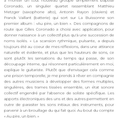
à monter un tout nouveau groupe simplement baptisé
Coronado, un singulier quartet rassemblant Matthieu
Metzger (saxophone alto), Antonin Rayon (claviers) et
Franck Vaillant (batterie) qui sort sur La Buissonne son
premier album : «Au pire, un bien ». Des compagnons de
route que Gilles Coronado a choisi avec application, pour
donner naissance à un collectif plus qu'à une succession de
noms isolés. « La scansion rythmique, pulsante, a depuis
toujours été au coeur de mes réflexions, dans une attirance
naturelle et évidente, et plus que les hauteurs de sons, ce
sont plutôt les sensations du temps qui passe, de son
découpage interne, qui résonnent particulièrement en moi,
explique le guitariste. Plutôt que d'envisager cela comme
une prison temporelle, je me prends à rêver en compagnie
des autres musiciens à développer des formes multiples,
singulières, des trames tissées ensemble, un état sonore
collectif engendré par l'absence de soliste spécifique. Les
apports électroniques des uns et des autres permettent en
outre de parasiter les sons initiaux des instruments, pour
parvenir à un brouillage du qui fait quoi. Au bout du compte
« Au pire, un bien. »