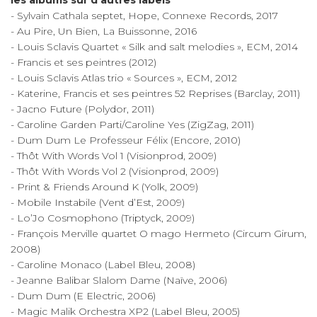
- Sylvain Cathala septet, Hope, Connexe Records, 2017
- Au Pire, Un Bien, La Buissonne, 2016
- Louis Sclavis Quartet « Silk and salt melodies », ECM, 2014
- Francis et ses peintres (2012)
- Louis Sclavis Atlas trio « Sources », ECM, 2012
- Katerine, Francis et ses peintres 52 Reprises (Barclay, 2011)
- Jacno Future (Polydor, 2011)
- Caroline Garden Parti/Caroline Yes (ZigZag, 2011)
- Dum Dum Le Professeur Félix (Encore, 2010)
- Thôt With Words Vol 1 (Visionprod, 2009)
- Thôt With Words Vol 2 (Visionprod, 2009)
- Print & Friends Around K (Yolk, 2009)
- Mobile Instabile (Vent d’Est, 2009)
- Lo’Jo Cosmophono (Triptyck, 2009)
- François Merville quartet O mago Hermeto (Circum Girum,
2008)
- Caroline Monaco (Label Bleu, 2008)
- Jeanne Balibar Slalom Dame (Naïve, 2006)
- Dum Dum (E Electric, 2006)
- Magic Malik Orchestra XP2 (Label Bleu, 2005)