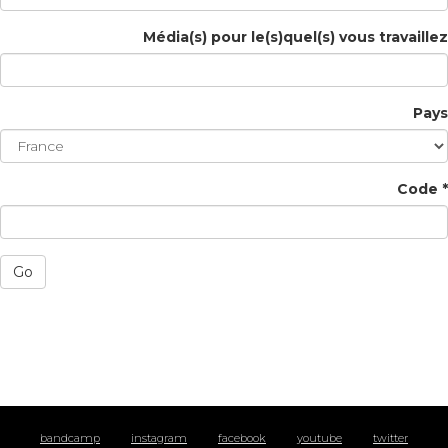
Média(s) pour le(s)quel(s) vous travaillez
Pays
Code *
Go
bandcamp
instagram
facebook
youtube
twitter