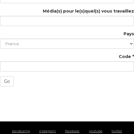
Média(s) pour le(s)quel(s) vous travaillez
Pays
Code *
Go
bandcamp
instagram
facebook
youtube
twitter