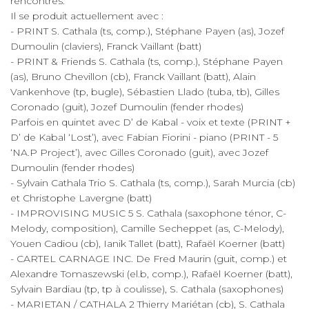
rencontres.
Il se produit actuellement avec :
- PRINT S. Cathala (ts, comp.), Stéphane Payen (as), Jozef
Dumoulin (claviers), Franck Vaillant (batt)
- PRINT & Friends S. Cathala (ts, comp.), Stéphane Payen
(as), Bruno Chevillon (cb), Franck Vaillant (batt), Alain
Vankenhove (tp, bugle), Sébastien Llado (tuba, tb), Gilles
Coronado (guit), Jozef Dumoulin (fender rhodes)
Parfois en quintet avec D’ de Kabal - voix et texte (PRINT +
D’ de Kabal ‘Lost’), avec Fabian Fiorini - piano (PRINT - 5
‘NA.P Project’), avec Gilles Coronado (guit), avec Jozef
Dumoulin (fender rhodes)
- Sylvain Cathala Trio S. Cathala (ts, comp.), Sarah Murcia (cb)
et Christophe Lavergne (batt)
- IMPROVISING MUSIC 5 S. Cathala (saxophone ténor, C-
Melody, composition), Camille Secheppet (as, C-Melody),
Youen Cadiou (cb), Ianik Tallet (batt), Rafaël Koerner (batt)
- CARTEL CARNAGE INC. De Fred Maurin (guit, comp.) et
Alexandre Tomaszewski (el.b, comp.), Rafaël Koerner (batt),
Sylvain Bardiau (tp, tp à coulisse), S. Cathala (saxophones)
- MARIETAN / CATHALA 2 Thierry Mariétan (cb), S. Cathala