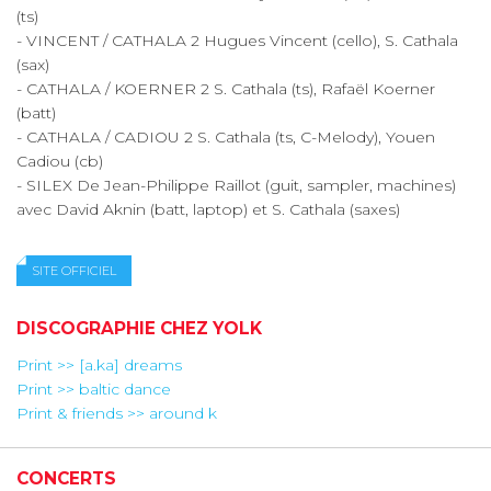
(ts)
- VINCENT / CATHALA 2 Hugues Vincent (cello), S. Cathala
(sax)
- CATHALA / KOERNER 2 S. Cathala (ts), Rafaël Koerner
(batt)
- CATHALA / CADIOU 2 S. Cathala (ts, C-Melody), Youen
Cadiou (cb)
- SILEX De Jean-Philippe Raillot (guit, sampler, machines)
avec David Aknin (batt, laptop) et S. Cathala (saxes)
SITE OFFICIEL
DISCOGRAPHIE CHEZ YOLK
Print >> [a.ka] dreams
Print >> baltic dance
Print & friends >> around k
CONCERTS