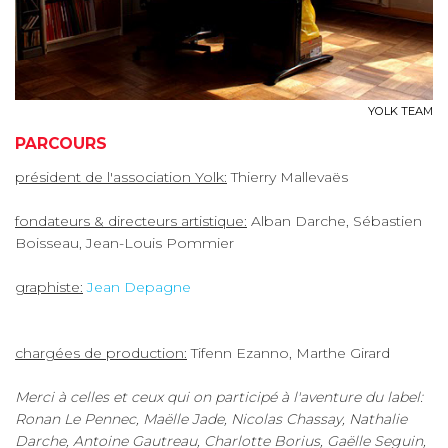
YOLK TEAM
PARCOURS
président de l'association Yolk:
Thierry Mallevaës
fondateurs & directeurs artistique:
Alban Darche, Sébastien
Boisseau, Jean-Louis Pommier
graphiste:
Jean Depagne
chargées de production:
Tifenn Ezanno, Marthe Girard
Merci à celles et ceux qui on participé à l'aventure du label:
Ronan Le Pennec, Maëlle Jade, Nicolas Chassay, Nathalie
Darche, Antoine Gautreau, Charlotte Borius, Gaëlle Seguin,