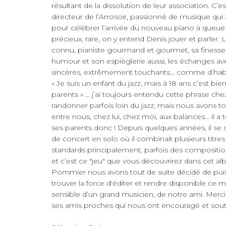
résultant de la dissolution de leur association. C’
directeur de l’Arrosoir, passionné de musique qui 
pour célébrer l’arrivée du nouveau piano à queu
précieux, rare, on y entend Denis jouer et parler
connu, pianiste gourmand et gourmet, sa finesse 
humour et son espièglerie aussi, les échanges ave
sincères, extrêmement touchants… comme d’hab
« Je suis un enfant du jazz, mais à 18 ans c’est bi
parents » … j’ai toujours entendu cette phrase chez lu
randonner parfois loin du jazz, mais nous avons t
entre nous, chez lui, chez moi, aux balances… il a
ses parents donc ! Depuis quelques années, il s
de concert en solo où il combinait plusieurs tit
standards principalement, parfois des compositio
et c’est ce "jeu" que vous découvrirez dans cet al
Pommier nous avons tout de suite décidé de puis
trouver la force d'éditer et rendre disponible ce 
sensible d’un grand musicien, de notre ami. Merci 
ses amis proches qui nous ont encouragé et soute