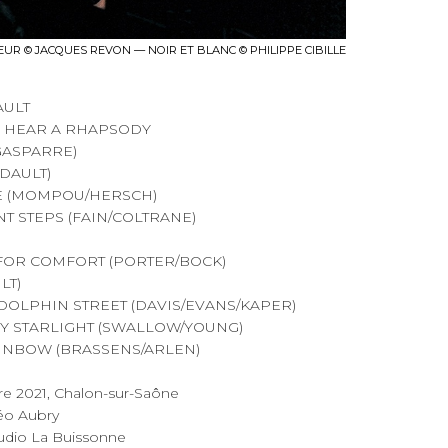
UR © JACQUES REVON — NOIR ET BLANC © PHILIPPE CIBILLE
AULT
/ I HEAR A RHAPSODY
GASPARRE)
ADAULT)
NE (MOMPOU/HERSCH)
ANT STEPS (FAIN/COLTRANE)
E FOR COMFORT (PORTER/BOCK)
LT)
 DOLPHIN STREET (DAVIS/EVANS/KAPER)
 BY STARLIGHT (SWALLOW/YOUNG)
AINBOW (BRASSENS/ARLEN)
bre 2021, Chalon-sur-Saône
éo Aubry
studio La Buissonne