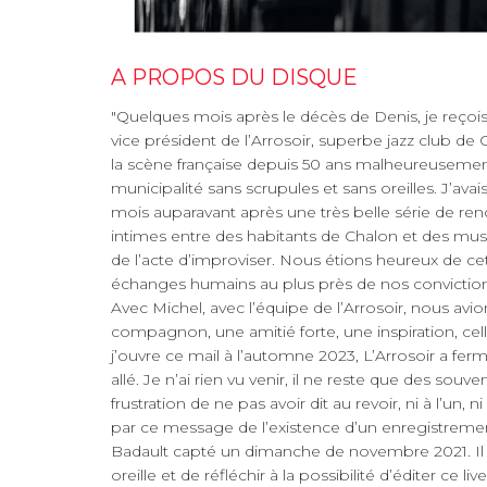
A PROPOS DU DISQUE
"Quelques mois après le décès de Denis, je reçoi
vice président de l’Arrosoir, superbe jazz club de
la scène française depuis 50 ans malheureuseme
municipalité sans scrupules et sans oreilles. J’avai
mois auparavant après une très belle série de re
intimes entre des habitants de Chalon et des mus
de l’acte d’improviser. Nous étions heureux de ce
échanges humains au plus près de nos convictions
Avec Michel, avec l’équipe de l’Arrosoir, nous a
compagnon, une amitié forte, une inspiration, ce
j’ouvre ce mail à l’automne 2023, L’Arrosoir a fer
allé. Je n’ai rien vu venir, il ne reste que des souve
frustration de ne pas avoir dit au revoir, ni à l’un,
par ce message de l’existence d’un enregistrement
Badault capté un dimanche de novembre 2021. Il
oreille et de réfléchir à la possibilité d’éditer ce li