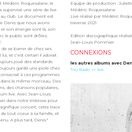
est Médéric Roquesalane, le
Equipe de production : Juliet
a supervisé une série de live
Médéric Roquesalane
e au club. Le document est
Live réalisé par Médéric Roqu
. Le Denis que nous avons
traverse 2021
et son énergie sont là, son
c le public sont drôles,
Edition discographique réalis
’.
Jean-Louis Pommier
en de se barrer de chez ses
CONNEXIONS
i, et c’est certain il adorait
oujours joué des standards
les autres albums avec
Den
 toujours gardé une piole chez
Trio Bado >> live
e consacrait à ces programmes
res dans le même morceau. Des
ns, des chansons populaires,
bum live. Avec Jean-Louis
er dans notre tristesse pour
magnifique concert, cette trace
de tout coeur à sa famille, et
nu. A plus tard, Denis."