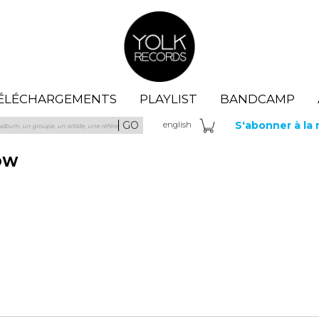
Yolk Records
ÉLÉCHARGEMENTS
PLAYLIST
BANDCAMP
GO
S'abonner à la
eng
lish
OW