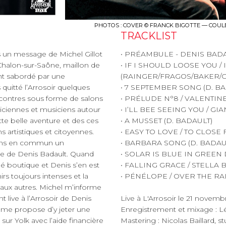
PHOTOS : COVER © FRANCK BIGOTTE — COULE
TRACKLIST
s un message de Michel Gillot
• PRÉAMBULE - DENIS BAD
 Chalon-sur-Saône, maillon de
• IF I SHOULD LOOSE YOU 
nt sabordé par une
(RAINGER/FRAGOS/BAKER/
s quitté l’Arrosoir quelques
• 7 SEPTEMBER SONG (D. B
ncontres sous forme de salons
• PRÉLUDE N°8 / VALENTI
iciennes et musiciens autour
• I’LL BEE SEEING YOU / GI
tte belle aventure et des ces
• A MUSSET (D. BADAULT)
 artistiques et citoyennes.
• EASY TO LOVE / TO CLOS
vions en commun un
• BARBARA SONG (D. BADAU
lle de Denis Badault. Quand
• SOLAR IS BLUE IN GREEN
mé boutique et Denis s’en est
• FALLING GRACE / STELLA
nirs toujours intenses et la
• PÉNÉLOPE / OVER THE R
 ni aux autres. Michel m’informe
 live à l’Arrosoir de Denis
Live à L'Arrosoir le 21 novem
 me propose d’y jeter une
Enregistrement et mixage : L
ve sur Yolk avec l’aide financière
Mastering : Nicolas Baillard, 