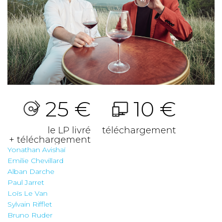
25 €
10 €
le LP livré
téléchargement
+ téléchargement
Yonathan Avishaï
Emilie Chevillard
Alban Darche
Paul Jarret
Loïs Le Van
Sylvain Rifflet
Bruno Ruder