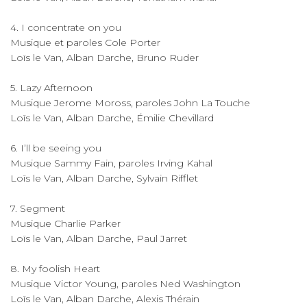
4. I concentrate on you
Musique et paroles Cole Porter
Loïs le Van, Alban Darche, Bruno Ruder
5. Lazy Afternoon
Musique Jerome Moross, paroles John La Touche
Loïs le Van, Alban Darche, Émilie Chevillard
6. I’ll be seeing you
Musique Sammy Fain, paroles Irving Kahal
Loïs le Van, Alban Darche, Sylvain Rifflet
7. Segment
Musique Charlie Parker
Loïs le Van, Alban Darche, Paul Jarret
8. My foolish Heart
Musique Victor Young, paroles Ned Washington
Loïs le Van, Alban Darche, Alexis Thérain