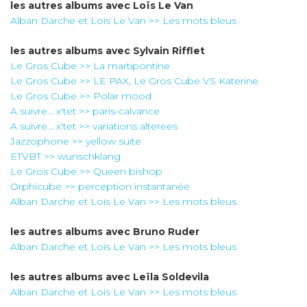
les autres albums avec
Loïs Le Van
Alban Darche et Loïs Le Van >> Les mots bleus
les autres albums avec
Sylvain Rifflet
Le Gros Cube >> La martipontine
Le Gros Cube >> LE PAX, Le Gros Cube VS Katerine
Le Gros Cube >> Polar mood
A suivre... x'tet >> paris-calvance
A suivre... x'tet >> variations alterees
Jazzophone >> yellow suite
ETVBT >> wunschklang
Le Gros Cube >> Queen bishop
Orphicube >> perception instantanée
Alban Darche et Loïs Le Van >> Les mots bleus
les autres albums avec
Bruno Ruder
Alban Darche et Loïs Le Van >> Les mots bleus
les autres albums avec
Leïla Soldevila
Alban Darche et Loïs Le Van >> Les mots bleus