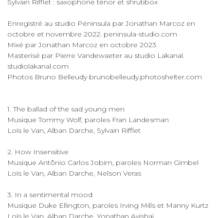
Sylvain Rifflet : saxophone ténor et shrutibox
Enregistré au studio Péninsula par Jonathan Marcoz en
octobre et novembre 2022. peninsula-studio.com
Mixé par Jonathan Marcoz en octobre 2023.
Masterisé par Pierre Vandewaeter au studio Lakanal.
studiolakanal.com
Photos Bruno Belleudy brunobelleudy.photoshelter.com
1. The ballad of the sad young men
Musique Tommy Wolf, paroles Fran Landesman
Loïs le Van, Alban Darche, Sylvain Rifflet
2. How Insensitive
Musique Antônio Carlos Jobim, paroles Norman Gimbel
Loïs le Van, Alban Darche, Nelson Veras
3. In a sentimental mood
Musique Duke Ellington, paroles Irving Mills et Manny Kurtz
Loïs le Van, Alban Darche, Yonathan Avishai