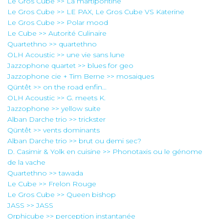
Le Gros Cube >> La martipontine
Le Gros Cube >> LE PAX, Le Gros Cube VS Katerine
Le Gros Cube >> Polar mood
Le Cube >> Autorité Culinaire
Quartethno >> quartethno
OLH Acoustic >> une vie sans lune
Jazzophone quartet >> blues for geo
Jazzophone cie + Tim Berne >> mosaiques
Qüntêt >> on the road enfin...
OLH Acoustic >> G. meets K.
Jazzophone >> yellow suite
Alban Darche trio >> trickster
Qüntêt >> vents dominants
Alban Darche trio >> brut ou demi sec?
D. Casimir & Yolk en cuisine >> Phonotaxis ou le génome
de la vache
Quartethno >> tawada
Le Cube >> Frelon Rouge
Le Gros Cube >> Queen bishop
JASS >> JASS
Orphicube >> perception instantanée