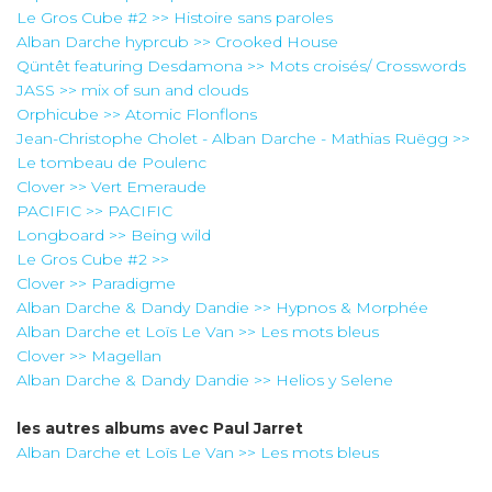
Le Gros Cube #2 >> Histoire sans paroles
Alban Darche hyprcub >> Crooked House
Qüntêt featuring Desdamona >> Mots croisés/ Crosswords
JASS >> mix of sun and clouds
Orphicube >> Atomic Flonflons
Jean-Christophe Cholet - Alban Darche - Mathias Ruëgg >>
Le tombeau de Poulenc
Clover >> Vert Emeraude
PACIFIC >> PACIFIC
Longboard >> Being wild
Le Gros Cube #2 >>
Clover >> Paradigme
Alban Darche & Dandy Dandie >> Hypnos & Morphée
Alban Darche et Loïs Le Van >> Les mots bleus
Clover >> Magellan
Alban Darche & Dandy Dandie >> Helios y Selene
les autres albums avec
Paul Jarret
Alban Darche et Loïs Le Van >> Les mots bleus