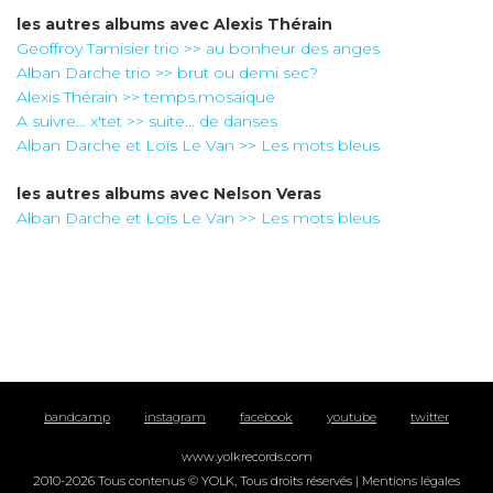
les autres albums avec
Alexis Thérain
Geoffroy Tamisier trio >> au bonheur des anges
Alban Darche trio >> brut ou demi sec?
Alexis Thérain >> temps.mosaique
A suivre... x'tet >> suite... de danses
Alban Darche et Loïs Le Van >> Les mots bleus
les autres albums avec
Nelson Veras
Alban Darche et Loïs Le Van >> Les mots bleus
bandcamp
instagram
facebook
youtube
twitter
www.yolkrecords.com
2010-2026 Tous contenus © YOLK, Tous droits réservés |
Mentions légales