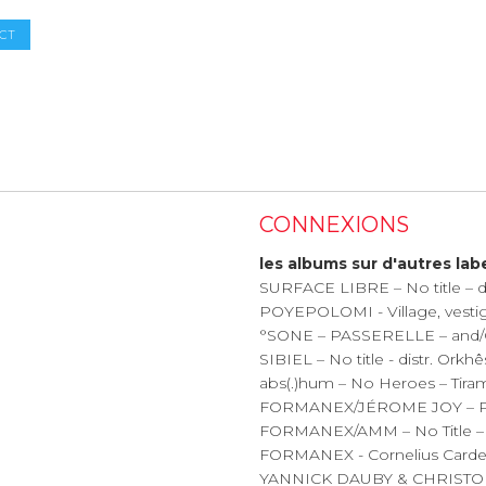
CT
CONNEXIONS
les albums sur d'autres lab
SURFACE LIBRE – No title – d
POYEPOLOMI - Village, vestig
°SONE – PASSERELLE – and
SIBIEL – No title - distr. Orkhê
abs(.)hum – No Heroes – Tira
FORMANEX/JÉROME JOY – Picn
FORMANEX/AMM – No Title – f
FORMANEX - Cornelius Cardew “
YANNICK DAUBY & CHRISTOPH