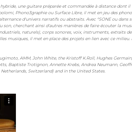
t hybride, une guitare préparée et commandée à distance dont il t
epolomi, Phono3graphie ou Surface Libre, il met en jeu des phono
lternance d'univers narratifs ou abstraits. Avec °SONE ou dans ses 
 du son, cherchant ainsi d'autres manières de faire écouter la mu
striels, naturels), corps sonores, voix, instruments, extraits de
les musiques, il met en place des projets en lien avec ce milieu.
u Sugimoto, AMM, John White, the Kristoff K.Roll, Hughes Germa
tts, Baptiste Trotignon, Annette Krebs, Andrea Neumann, Geoffroy
Netherlands, Switzerland) and in the United States.