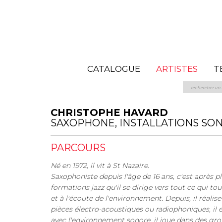
CATALOGUE
ARTISTES
T
CHRISTOPHE HAVARD
SAXOPHONE, INSTALLATIONS SO
PARCOURS
Né en 1972, il vit à St Nazaire.
Saxophoniste depuis l'âge de 16 ans, c'est après p
formations jazz qu'il se dirige vers tout ce qui t
et à l'écoute de l'environnement. Depuis, il réalis
pièces électro-acoustiques ou radiophoniques, il e
avec l'environnement sonore, il joue dans des gr