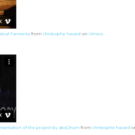
stival Farniente
from
christophe havard
on
Vimeo
.
resentation of the project by abs(.)hum
from
christophe havard
o