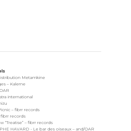
els
istribution Metamkine
es – Kalerne
/OAR
stra international
mizu
ic – fibrr records
ibrr records
Treatise” – fibrr records
E HAVARD - Le bar des oiseaux – and/OAR