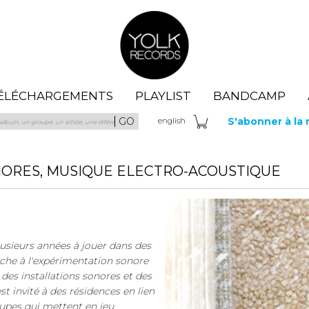
Yolk Records
ÉLÉCHARGEMENTS
PLAYLIST
BANDCAMP
GO
S'abonner à la
eng
lish
NORES, MUSIQUE ELECTRO-ACOUSTIQUE
lusieurs années à jouer dans des
ouche à l'expérimentation sonore
e des installations sonores et des
st invité à des résidences en lien
oupes qui mettent en jeu