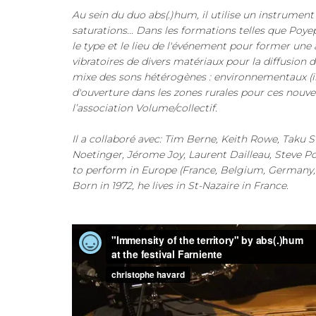
Au sein du duo abs(.)hum, il utilise un instrumen
saturations... Dans les formations telles que Poy
le type et le lieu de l'événement pour former une a
vibratoires de divers matériaux pour la diffusion
mixe des sons hétérogènes : environnementaux (indu
d'ouverture dans les zones rurales pour ces nouvel
l’association Volume/collectif.
Il a collaboré avec: Tim Berne, Keith Rowe, Tak
Noetinger, Jérome Joy, Laurent Dailleau, Steve Po
to perform in Europe (France, Belgium, Germany, 
Born in 1972, he lives in St-Nazaire in France.