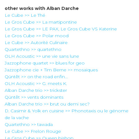
other works with
Alban Darche
Le Cube >> Le Thé
Le Gros Cube >> La martipontine
Le Gros Cube >> LE PAX, Le Gros Cube VS Katerine
Le Gros Cube >> Polar mood
Le Cube >> Autorité Culinaire
Quartethno >> quartethno
OLH Acoustic >> une vie sans lune
Jazzophone quartet >> blues for geo
Jazzophone cie + Tim Berne >> mosaiques
Qüntêt >> on the road enfin...
OLH Acoustic >> G. meets K.
Alban Darche trio >> trickster
Qüntêt >> vents dominants
Alban Darche trio >> brut ou demi sec?
D. Casimir & Yolk en cuisine >> Phonotaxis ou le génome
de la vache
Quartethno >> tawada
Le Cube >> Frelon Rouge
Le Gros Cube >> Queen bishop