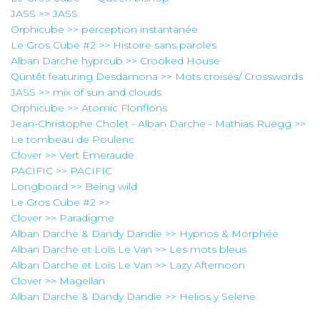
JASS >> JASS
Orphicube >> perception instantanée
Le Gros Cube #2 >> Histoire sans paroles
Alban Darche hyprcub >> Crooked House
Qüntêt featuring Desdamona >> Mots croisés/ Crosswords
JASS >> mix of sun and clouds
Orphicube >> Atomic Flonflons
Jean-Christophe Cholet - Alban Darche - Mathias Ruëgg >>
Le tombeau de Poulenc
Clover >> Vert Emeraude
PACIFIC >> PACIFIC
Longboard >> Being wild
Le Gros Cube #2 >>
Clover >> Paradigme
Alban Darche & Dandy Dandie >> Hypnos & Morphée
Alban Darche et Loïs Le Van >> Les mots bleus
Alban Darche et Loïs Le Van >> Lazy Afternoon
Clover >> Magellan
Alban Darche & Dandy Dandie >> Helios y Selene