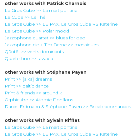
other works with
Patrick Charnois
Le Gros Cube >> La martipontine
Le Cube >> Le Thé
Le Gros Cube >> LE PAX, Le Gros Cube VS Katerine
Le Gros Cube >> Polar mood
Jazzophone quartet >> blues for geo
Jazzophone cie + Tim Berne >> mosaiques
Qüntêt >> vents dominants
Quartethno >> tawada
other works with
Stéphane Payen
Print >> [a.ka] dreams
Print >> baltic dance
Print & friends >> around k
Orphicube >> Atomic Flonflons
Daniel Erdmann & Stéphane Payen >> Bricabracomaniacs
other works with
Sylvain Rifflet
Le Gros Cube >> La martipontine
Le Gros Cube >> LE PAX, Le Gros Cube VS Katerine