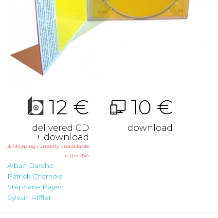
12 €
10 €
delivered CD
download
+ download
⚠ Shipping currently unavailable
to the USA
Alban Darche
Patrick Charnois
Stéphane Payen
Sylvain Rifflet