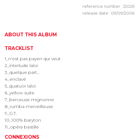
reference number : J2026
release date : 09/09/2006
ABOUT THIS ALBUM
TRACKLIST
1_n’est pas payen qui veut
2_interlude laloi
3_quelque part...
4_enclavé
5_quatuor laloi
6_yellow suite
7_berceuse mignonne
8_rumba merveilleuse
9_G.T.
10_100% baryton
11_opéra bastille
CONNEXIONS