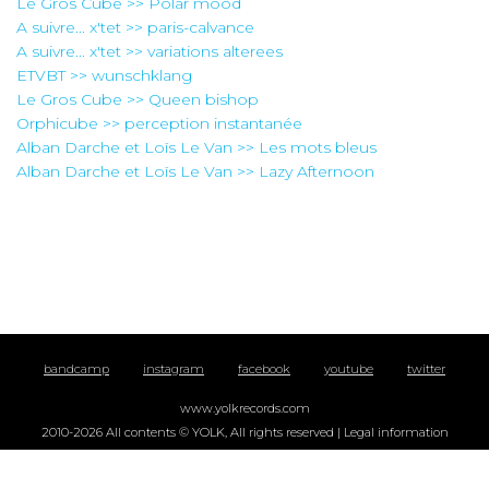
Le Gros Cube >> Polar mood
A suivre... x'tet >> paris-calvance
A suivre... x'tet >> variations alterees
ETVBT >> wunschklang
Le Gros Cube >> Queen bishop
Orphicube >> perception instantanée
Alban Darche et Loïs Le Van >> Les mots bleus
Alban Darche et Loïs Le Van >> Lazy Afternoon
bandcamp
instagram
facebook
youtube
twitter
www.yolkrecords.com
2010-2026 All contents © YOLK, All rights reserved |
Legal information
YOLK, La Fabrique Dervallières, 19 rue Jean-Marc Nattier, 44100 Nantes | +33
(0)9 72 54 68 97